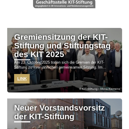
Gremiensitzung der KIT-
Stiftung und Stiftungstag
des KIT 2025
Am 23. Oktober 2025 trafen sich die Gremien der KIT-
Stiftung zu ihrer jährlichen gemeinsamen Sitzung. Im
Anschluss fand der 3. Stiftungstag des KIT statt - eine
hervorragende Möglichkeit des impulsgebenden Austauschs
LINK
und intensiver Vernetzung.
KIT-Stiftung / Mona Klemens
Neuer Vorstandsvorsitz
der KIT-Stiftung