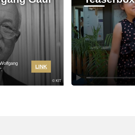
. Wolfgang
LINK
".
KIT